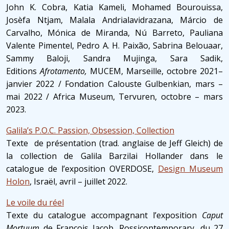
John K. Cobra, Katia Kameli, Mohamed Bourouissa,
Josèfa Ntjam, Malala Andrialavidrazana, Márcio de
Carvalho, Mónica de Miranda, Nú Barreto, Pauliana
Valente Pimentel, Pedro A. H. Paixão, Sabrina Belouaar,
Sammy Baloji, Sandra Mujinga, Sara Sadik,
Editions
Afrotamento,
MUCEM, Marseille, octobre 2021–
janvier 2022 / Fondation Calouste Gulbenkian, mars –
mai 2022 / Africa Museum, Tervuren, octobre – mars
2023.
Galila’s P.O.C. Passion, Obsession, Collection
Texte de présentation (trad. anglaise de Jeff Gleich) de
la collection de Galila Barzilai Hollander dans le
catalogue de l’exposition OVERDOSE,
Design Museum
Holon
, Israël, avril – juillet 2022.
Le voile du réel
Texte du catalogue accompagnant l’exposition
Caput
Mortuum
de François Jacob, Rossicontemporary, du 27